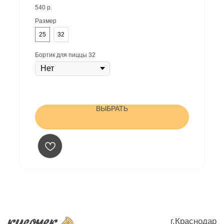
фирменный томатный соус
Условия доставки - заказ от 500₽
540
р.
ИНН: 782005497421
Размер
ОГРНИП: 323237500007403
Жиливинский Илья Владимирович (ИП)
25
32
Юр адрес: г. Краснодар, ул. Платановый бульвар, д.19/1,
кВ 122
Бортик для пиццы 32
Политика конфиденцальности
ВЫБРАТЬ