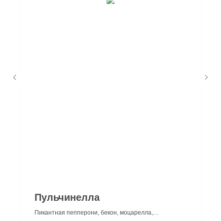
г.Краснодар
Пульчинелла
+7 (989) 266 06 99
Пикантная пепперони, бекон, моцарелла,
Мы открыты с 11.00 до 23.00