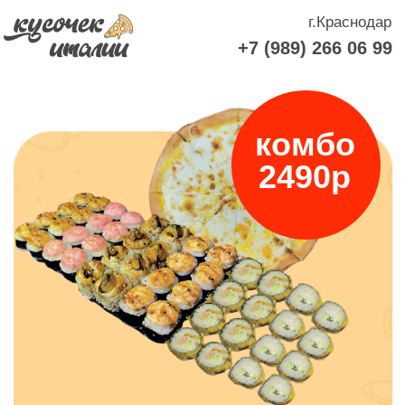
г.Краснодар
+7 (989) 266 06 99
комбо
2490р
Сет кайф
48 шт +
Пицца сырная 32 см