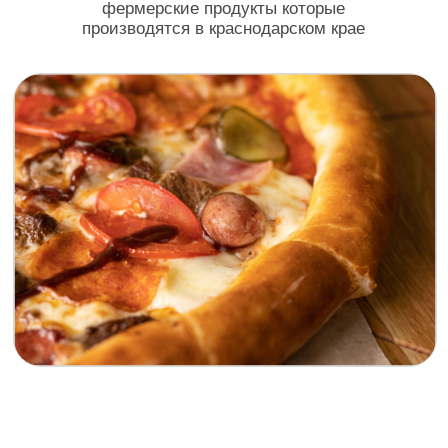
г.Краснодар
+7 (989) 266 06 99
Мы открыты с 11.00 до 23.00
Условия доставки - заказ от 500₽
ИНН: 782005497421
ОГРНИП: 323237500007403
Жиливинский Илья Владимирович (ИП)
Юр адрес: г. Краснодар, ул. Платановый бульвар, д.19/1,
кВ 122
Политика конфиденцальности