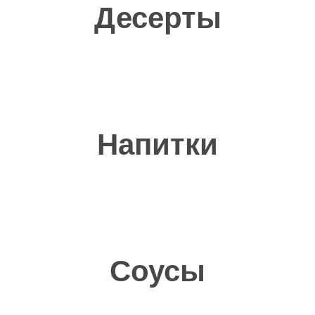
Десерты
Напитки
Сочная начинка
В нашей пицце мы используем
фермерские продукты которые
производятся в краснодарском крае
Соусы