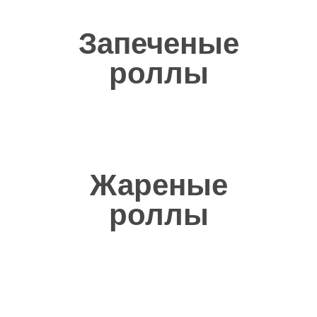
Запеченые
Для яркости вкуса мы можем добавить сыр
или колбасу в бортик вашей пиццы
роллы
Жареные
роллы
Тягучий сыр
Мы используем фермерский сыр моцарелла из
Беларуси, который изготавливают из натурального
коровьего молока на итальянском оборудовании