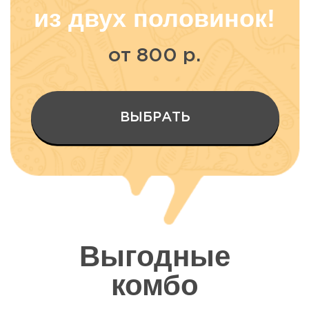
скидка
на день рождения
- 15% и десерт
По промокоду - HAPPY
В КАТАЛОГ
Выгодные
комбо
*скидки и акции не
суммируются