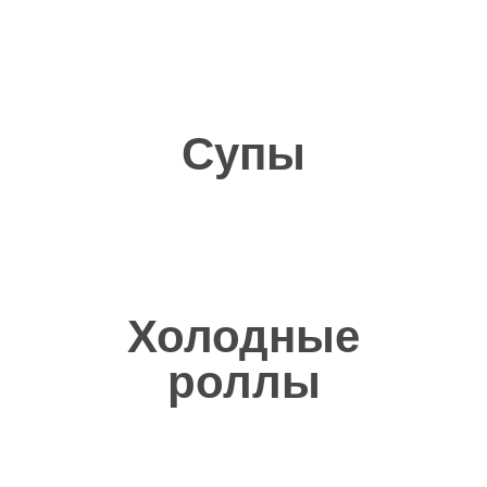
Итальянское
тесто
Каждое утро мы замешиваем свежее
тесто именно поэтому наша пицца
Супы
такая тонкая и нежная
Холодные
роллы
Сырный или
колбасный бортик