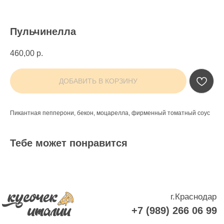
Пульчинелла
460,00
р.
г.Краснодар
ДОБАВИТЬ В КОРЗИНУ
+7 (989) 266 06 99
Мы открыты с 11.00 до 23.00
Условия доставки - заказ от 500₽
Пикантная пепперони, бекон, моцарелла, фирменный томатный соус
ИНН: 782005497421
ОГРНИП: 323237500007403
Тебе может понравится
Жиливинский Илья Владимирович (ИП)
Юр адрес: г. Краснодар, ул. Платановый бульвар, д.19/1,
кВ 122
Политика конфиденцальности