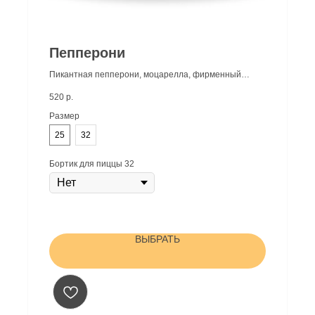
г.Краснодар
+7 (989) 266 06 99
Пепперони
Мы открыты с 11.00 до 23.00
Условия доставки - заказ от 500₽
Пикантная пепперони, моцарелла, фирменный
томатный соус
ИНН: 782005497421
ОГРНИП: 323237500007403
520
р.
Жиливинский Илья Владимирович (ИП)
Юр адрес: г. Краснодар, ул. Платановый бульвар, д.19/1,
Размер
кВ 122
25
32
Политика конфиденцальности
Бортик для пиццы 32
ВЫБРАТЬ