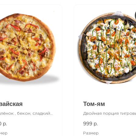
вайская
Том-ям
лёнок , бекон, сладкий
Двойная порция тигров
нас, красный перец,
креветок, соус том-ям,
0
999
р.
р.
арелла, фирменный
сладкие ананасы, грибо
ый соус
сочные черри, соус пес
мер
Размер