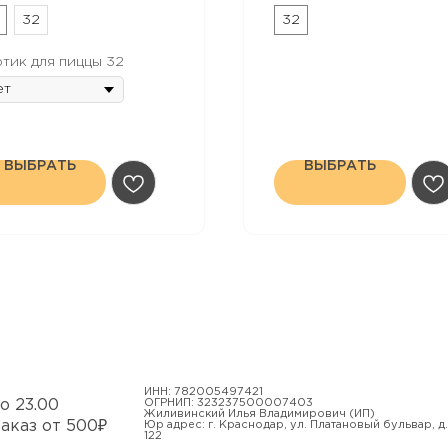
чёрный кунжут.
32
32
тик для пиццы 32
ВЫБРАТЬ
ВЫБРАТЬ
ИНН: 782005497421
о 23.00
ОГРНИП: 323237500007403
Жиливинский Илья Владимирович (ИП)
заказ от 500₽
Юр адрес: г. Краснодар, ул. Платановый бульвар, д.
122