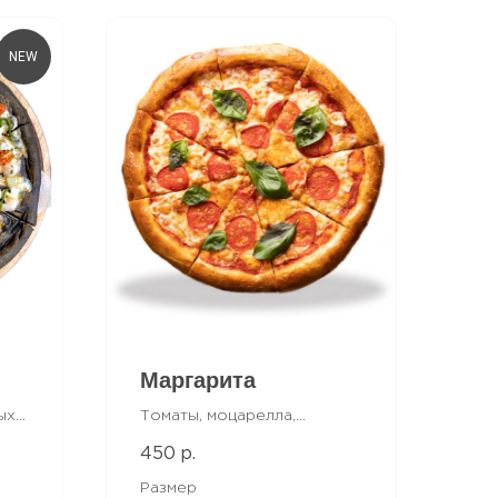
NEW
Маргарита
ых
Томаты, моцарелла,
фирменный томатный
450
р.
чки,
соус, соус песто
то,
Размер