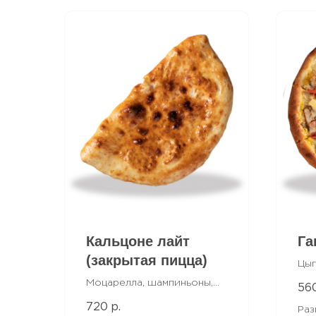
Кальцоне лайт
Га
(закрытая пицца)
Цып
ана
Моцарелла, шампиньоны,
56
моц
томаты. Фирменный белый
720
р.
бел
Раз
соус