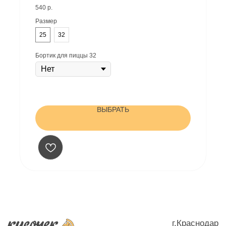
фирменный томатный соус
Условия доставки - заказ от 500₽
540
р.
ИНН: 782005497421
Размер
ОГРНИП: 323237500007403
Жиливинский Илья Владимирович (ИП)
25
32
Юр адрес: г. Краснодар, ул. Платановый бульвар, д.19/1,
кВ 122
Бортик для пиццы 32
Политика конфиденцальности
ВЫБРАТЬ