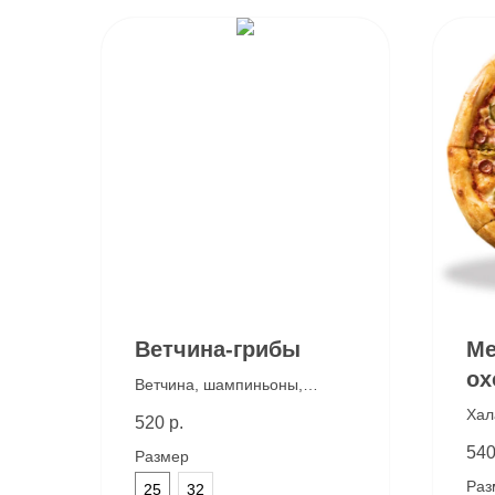
Ветчина-грибы
Ме
ох
Ветчина, шампиньоны,
моцарелла, фирменный
Хал
520
р.
белый соус и соус песто
кол
54
Размер
фир
соу
Раз
25
32