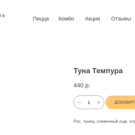
 в
Пицца
Комбо
Акции
Отзывы
Туна Темпура
440
р.
ДОБАВИТ
Рис, тунец, сливочный сыр, ог