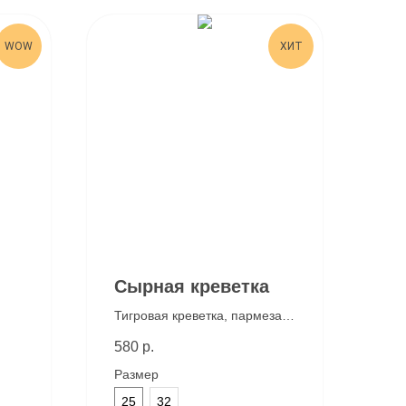
WOW
ХИТ
Сырная креветка
Тигровая креветка, пармезан,
чеддер, моцарелла,
580
р.
фирменный белый соус и
соус песто
Размер
25
32