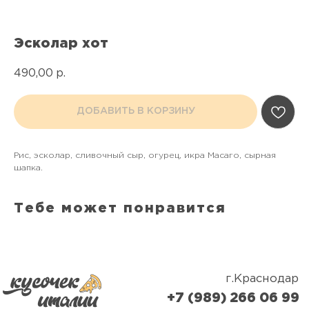
Эсколар хот
490,00
р.
ДОБАВИТЬ В КОРЗИНУ
г.Краснодар
+7 (989) 266 06 99
Мы открыты с 11.00 до 23.00
Рис, эсколар, сливочный сыр, огурец, икра Масаго, сырная
Условия доставки - заказ от 500₽
шапка.
ИНН: 782005497421
ОГРНИП: 323237500007403
Жиливинский Илья Владимирович (ИП)
Юр адрес: г. Краснодар, ул. Платановый бульвар,
Тебе может понравится
д.19/1, кВ 122
Политика конфиденцальности