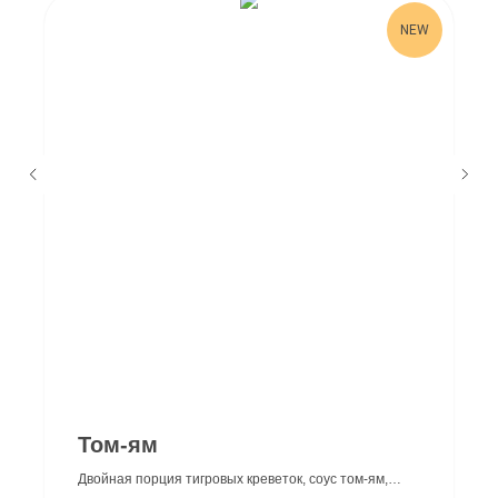
NEW
г.Краснодар
Том-ям
+7 (989) 266 06 99
Двойная порция тигровых креветок, соус том-ям,
Мы открыты с 11.00 до 23.00