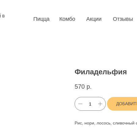
 в
Пицца
Комбо
Акции
Отзывы
Филадельфия
570
р.
ДОБАВИТ
Рис, нори, лосось, сливочный 