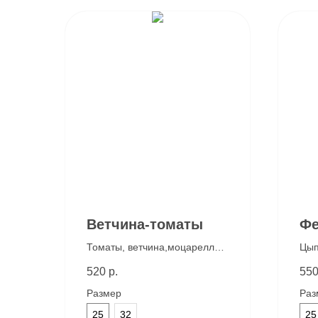
Ветчина-томаты
Фе
Томаты, ветчина,моцарелла,
Цып
фирменный сливочный
моц
520
р.
55
соус, соус песто
том
Размер
Раз
25
32
25