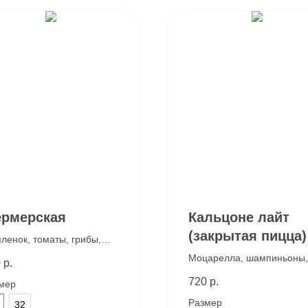
рмерская
Кальцоне лайт
(закрытая пицца)
ленок, томаты, грибы,
арелла, фирменный
Моцарелла, шампиньоны,
0
р.
атный соус и соус песто
томаты. Фирменный белы
720
р.
мер
соус
Размер
32