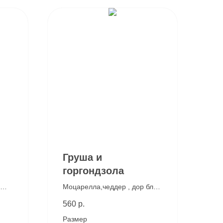
Груша и
горгондзола
Моцарелла,чеддер , дор блю,
й
сладкая груша, фирменный
560
р.
белый соус
Размер