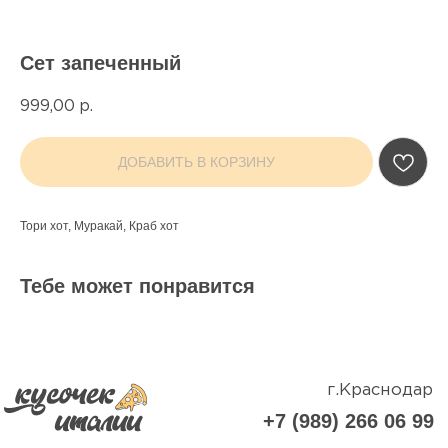
Сет запеченный
999,00
р.
г.Краснодар
ДОБАВИТЬ В КОРЗИНУ
+7 (989) 266 06 99
Мы открыты с 11.00 до 23.00
Условия доставки - заказ от 500₽
Тори хот, Муракай, Краб хот
ИНН: 782005497421
ОГРНИП: 323237500007403
Жиливинский Илья Владимирович (ИП)
Тебе может понравится
Юр адрес: г. Краснодар, ул. Платановый бульвар,
д.19/1, кВ 122
Политика конфиденцальности