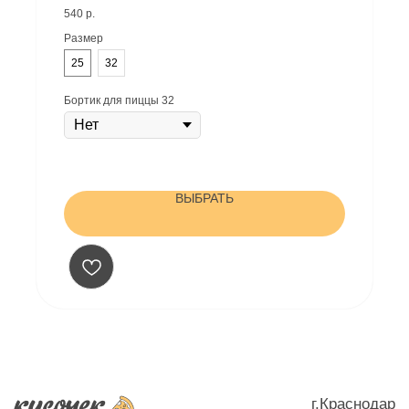
фирменный томатный соус, соус барбекю
Условия доставки - заказ от 500₽
540
р.
ИНН: 782005497421
Размер
ОГРНИП: 323237500007403
Жиливинский Илья Владимирович (ИП)
25
32
Юр адрес: г. Краснодар, ул. Платановый бульвар, д.19/1,
кВ 122
Бортик для пиццы 32
Политика конфиденцальности
ВЫБРАТЬ