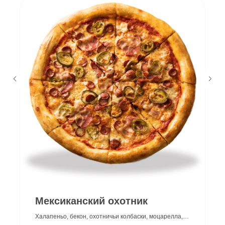
г.Краснодар
Мексиканский охотник
+7 (989) 266 06 99
Халапеньо, бекон, охотничьи колбаски, моцарелла,
Мы открыты с 11.00 до 23.00